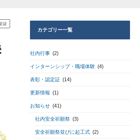
定証
カテゴリー一覧
続
社内行事
(2)
インターンシップ・職場体験
(4)
表彰・認定証
(14)
更新情報
(1)
お知らせ
(41)
社内安全祈願祭
(3)
安全祈願祭並びに起工式
(2)