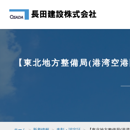
【東北地方整備局(港湾空
ホーム
新着情報
表彰・認定証
【東北地方整備局(港