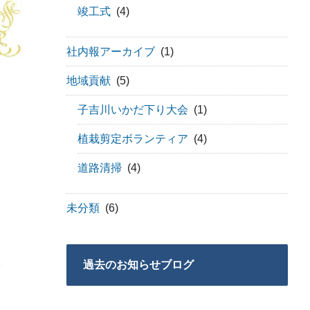
竣工式
(4)
社内報アーカイブ
(1)
地域貢献
(5)
子吉川いかだ下り大会
(1)
植栽剪定ボランティア
(4)
道路清掃
(4)
未分類
(6)
過去のお知らせブログ