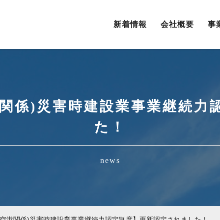
新着情報
会社概要
事
港関係)災害時建設業事業継続力
た！
news
湾空港関係)災害時建設業事業継続力認定制度】更新認定されました！