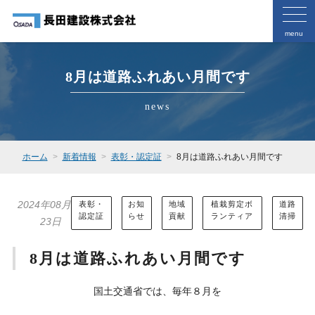
menu
8月は道路ふれあい月間です
news
ホーム
新着情報
表彰・認定証
8月は道路ふれあい月間です
2024年08月
表彰・
お知
地域
植栽剪定ボ
道路
認定証
らせ
貢献
ランティア
清掃
23日
8月は道路ふれあい月間です
国土交通省では、毎年８月を