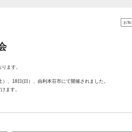
お知
会
おります。
土）、18日(日）、由利本荘市にて開催されました。
だけます。