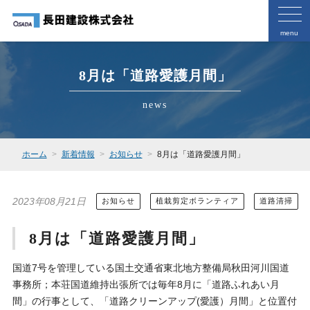
menu
8月は「道路愛護月間」
news
ホーム
新着情報
お知らせ
8月は「道路愛護月間」
2023年08月21日
お知らせ
植栽剪定ボランティア
道路清掃
8月は「道路愛護月間」
国道7号を管理している国土交通省東北地方整備局秋田河川国道
事務所；本荘国道維持出張所では毎年8月に「道路ふれあい月
間」の行事として、「道路クリーンアップ(愛護）月間」と位置付