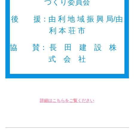
づくり委員会
後 援：由 利 地 域 振 興 局/由
利 本 荘 市
協 賛： 長 田 建 設 株
式 会 社
詳細はこちらをご覧ください