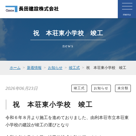
menu
祝 本荘東小学校 竣工
news
ホーム
新着情報
お知らせ
竣工式
祝 本荘東小学校 竣工
2026年06月23日
竣工式
お知らせ
未分類
祝 本荘東小学校 竣工
令和６年８月より施工を進めておりました、由利本荘市立本荘東
小学校の建設が竣工の運びとなり